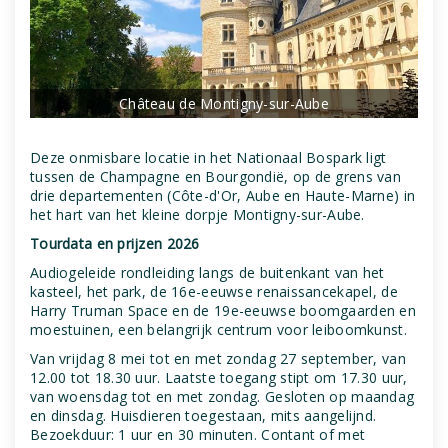
Château de Montigny-sur-Aube
Deze onmisbare locatie in het Nationaal Bospark ligt
tussen de Champagne en Bourgondië, op de grens van
drie departementen (Côte-d'Or, Aube en Haute-Marne) in
het hart van het kleine dorpje Montigny-sur-Aube.
Tourdata en prijzen 2026
Audiogeleide rondleiding langs de buitenkant van het
kasteel, het park, de 16e-eeuwse renaissancekapel, de
Harry Truman Space en de 19e-eeuwse boomgaarden en
moestuinen, een belangrijk centrum voor leiboomkunst.
Van vrijdag 8 mei tot en met zondag 27 september, van
12.00 tot 18.30 uur. Laatste toegang stipt om 17.30 uur,
van woensdag tot en met zondag. Gesloten op maandag
en dinsdag. Huisdieren toegestaan, mits aangelijnd.
Bezoekduur: 1 uur en 30 minuten. Contant of met