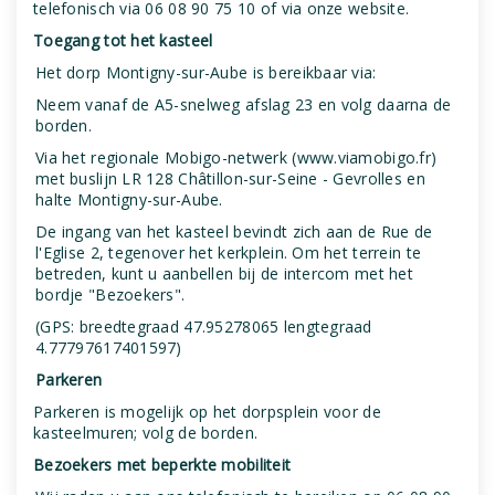
telefonisch via 06 08 90 75 10 of via onze website.
Toegang tot het kasteel
Het dorp Montigny-sur-Aube is bereikbaar via:
Neem vanaf de A5-snelweg afslag 23 en volg daarna de
borden.
Via het regionale Mobigo-netwerk (www.viamobigo.fr)
met buslijn LR 128 Châtillon-sur-Seine - Gevrolles en
halte Montigny-sur-Aube.
De ingang van het kasteel bevindt zich aan de Rue de
l'Eglise 2, tegenover het kerkplein. Om het terrein te
betreden, kunt u aanbellen bij de intercom met het
bordje "Bezoekers".
(GPS: breedtegraad 47.95278065 lengtegraad
4.77797617401597)
Parkeren
Parkeren is mogelijk op het dorpsplein voor de
kasteelmuren; volg de borden.
Bezoekers met beperkte mobiliteit