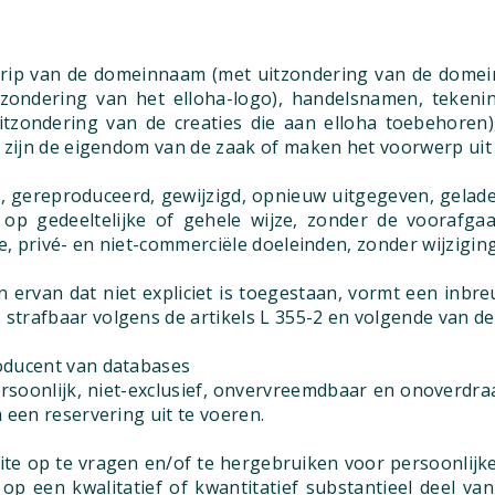
egrip van de domeinnaam (met uitzondering van de dom
zondering van het elloha-logo), handelsnamen, tekeninge
uitzondering van de creaties die aan elloha toebehore
 zijn de eigendom van de zaak of maken het voorwerp uit
 gereproduceerd, gewijzigd, opnieuw uitgegeven, gelad
op gedeeltelijke of gehele wijze, zonder de voorafgaa
e, privé- en niet-commerciële doeleinden, zonder wijzigin
 ervan dat niet expliciet is toegestaan, vormt een inbr
trafbaar volgens de artikels L 355-2 en volgende van de
oducent van databases
persoonlijk, niet-exclusief, onvervreemdbaar en onover
 een reservering uit te voeren.
site op te vragen en/of te hergebruiken voor persoonlij
op een kwalitatief of kwantitatief substantieel deel va