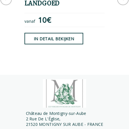
LANDGOED
HET 
10€
8
vanaf
vanaf
IN DETAIL BEKIJKEN
IN D
Château de Montigny-sur-Aube
2 Rue De L'Église,
21520 MONTIGNY SUR AUBE - FRANCE