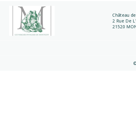
Château de
2 Rue De L'
21520 MON
©