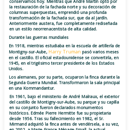
conservamos hoy. Mientras que André Martin optó por
la restauración de la fachada norte y su decoración de
columnas superpuestas, emprendió una profunda
transformación de la fachada sur, que da al jardín.
Anteriormente austera, fue completamente rediseñada
en un estilo neorrenacentista de alta calidad.
Durante las guerras mundiales
En 1918, mientras estudiaba en la escuela de artillería de
Harry Truman
Montigny-sur-Aube,
pasó varios meses
en el castillo. El oficial estadounidense se convertiría, en
1945, en el trigésimo tercer presidente de los Estados
Unidos.
Los alemanes, por su parte, ocuparon la finca durante la
Segunda Guerra Mundial. Transformaron la sala principal
en una Kommandantur.
En 1961, bajo el ministerio de André Malraux, el exterior
del castillo de Montigny-sur-Aube, su parque y su capilla
en su conjunto fueron declarados monumentos
históricos. Edmée Pierre Hermitte fue su propietaria
desde 1956. Tras su fallecimiento en 1982, el Sr.
Mirmand adquirió la finca antes de vendérsela, a su vez,
en 2002, a Marie-France Ménage-Small, la actual