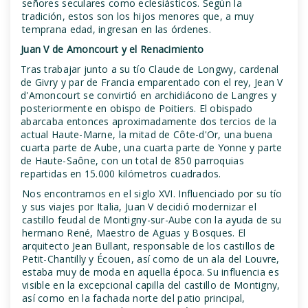
señores seculares como eclesiásticos. Según la
tradición, estos son los hijos menores que, a muy
temprana edad, ingresan en las órdenes.
Juan V de Amoncourt y el Renacimiento
Tras trabajar junto a su tío Claude de Longwy, cardenal
de Givry y par de Francia emparentado con el rey, Jean V
d'Amoncourt se convirtió en archidiácono de Langres y
posteriormente en obispo de Poitiers. El obispado
abarcaba entonces aproximadamente dos tercios de la
actual Haute-Marne, la mitad de Côte-d'Or, una buena
cuarta parte de Aube, una cuarta parte de Yonne y parte
de Haute-Saône, con un total de 850 parroquias
repartidas en 15.000 kilómetros cuadrados.
Nos encontramos en el siglo XVI. Influenciado por su tío
y sus viajes por Italia, Juan V decidió modernizar el
castillo feudal de Montigny-sur-Aube con la ayuda de su
hermano René, Maestro de Aguas y Bosques. El
arquitecto Jean Bullant, responsable de los castillos de
Petit-Chantilly y Écouen, así como de un ala del Louvre,
estaba muy de moda en aquella época. Su influencia es
visible en la excepcional capilla del castillo de Montigny,
así como en la fachada norte del patio principal,