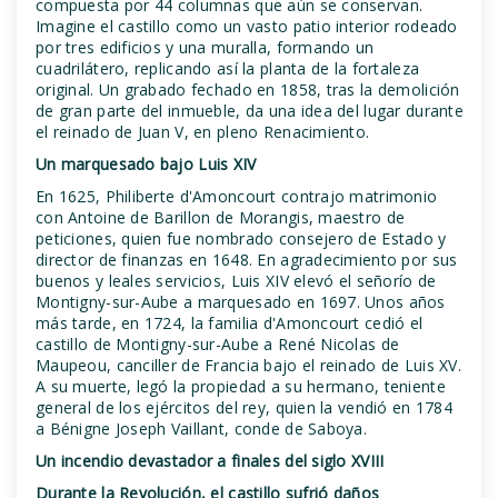
compuesta por 44 columnas que aún se conservan.
Imagine el castillo como un vasto patio interior rodeado
por tres edificios y una muralla, formando un
cuadrilátero, replicando así la planta de la fortaleza
original. Un grabado fechado en 1858, tras la demolición
de gran parte del inmueble, da una idea del lugar durante
el reinado de Juan V, en pleno Renacimiento.
Un marquesado bajo Luis XIV
En 1625, Philiberte d'Amoncourt contrajo matrimonio
con Antoine de Barillon de Morangis, maestro de
peticiones, quien fue nombrado consejero de Estado y
director de finanzas en 1648. En agradecimiento por sus
buenos y leales servicios, Luis XIV elevó el señorío de
Montigny-sur-Aube a marquesado en 1697. Unos años
más tarde, en 1724, la familia d'Amoncourt cedió el
castillo de Montigny-sur-Aube a René Nicolas de
Maupeou, canciller de Francia bajo el reinado de Luis XV.
A su muerte, legó la propiedad a su hermano, teniente
general de los ejércitos del rey, quien la vendió en 1784
a Bénigne Joseph Vaillant, conde de Saboya.
Un incendio devastador a finales del siglo XVIII
Durante la Revolución, el castillo sufrió daños