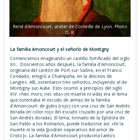
René d’Amoncourt, atelier de Corneille de Lyon. Photo
D. R.
La familia Amoncourt y el señorío de Montigny
Comencemos imaginando un castillo fortificado del siglo
XII… Doscientos años después, la familia d'Amoncourt,
originaria del cantón de Port-sur-Saône, en el Franco
Condado, emigró a Champaña, en la diócesis de
Langres. Allí, ostentaron tres señoríos, incluyendo el de
Montigny-sur-Aube. Esto ocurrió a principios del siglo
XIV. «Nec mors, nec vita» (ni muerte ni vida) era el lema
que ostentaba el escudo de armas de la familia
d'Amoncourt: de gules (rojo) con una cruz de San Andrés
dorada (el color rojo del escudo cruzado por una cruz de
San Andrés dorada). El lema, tomado de la Epístola de
San Pablo a los Romanos, puede traducirse así: «Ni la
muerte ni la vida [podrán separarnos del amor de
Cristo]». La familia d'Amoncourt produciría tantos