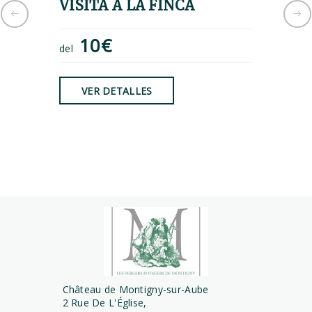
VISITA A LA FINCA
ESCA
EL CA
10€
del
8€
del
VER DETALLES
VER
Château de Montigny-sur-Aube
2 Rue De L'Église,