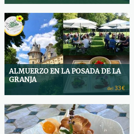
ALMUERZO EN LA POSADA DE LA
GRANJA
33€
del