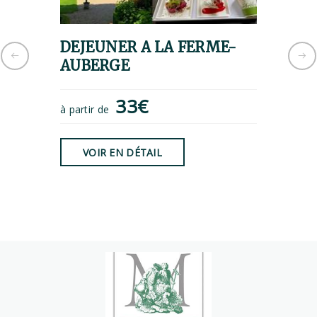
DEJEUNER A LA FERME-
PAUS
AUBERGE
CHAT
33€
à partir de
à partir 
VOIR EN DÉTAIL
VOIR