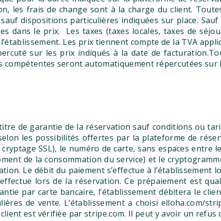
, les frais de change sont à la charge du client. Toutes
sauf dispositions particulières indiquées sur place. Sau
s dans le prix. Les taxes (taxes locales, taxes de séjou
e l’établissement. Les prix tiennent compte de la TVA ap
rcuté sur les prix indiqués à la date de facturation.To
s compétentes seront automatiquement répercutées sur les 
re de garantie de la réservation sauf conditions ou tarif
elon les possibilités offertes par la plateforme de réser
cryptage SSL), le numéro de carte, sans espaces entre les 
moment de la consommation du service) et le cryptogramme v
ation. Le débit du paiement s’effectue à l’établissement lo
’effectue lors de la réservation. Ce prépaiement est qu
tie par carte bancaire, l’établissement débitera le clien
lières de vente. L’établissement a choisi elloha.com/str
client est vérifiée par stripe.com. Il peut y avoir un refu