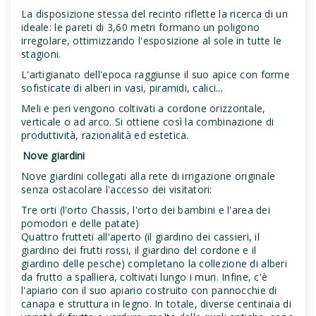
La disposizione stessa del recinto riflette la ricerca di un
ideale: le pareti di 3,60 metri formano un poligono
irregolare, ottimizzando l'esposizione al sole in tutte le
stagioni.
L'artigianato dell'epoca raggiunse il suo apice con forme
sofisticate di alberi in vasi, piramidi, calici...
Meli e peri vengono coltivati a cordone orizzontale,
verticale o ad arco. Si ottiene così la combinazione di
produttività, razionalità ed estetica.
Nove giardini
Nove giardini collegati alla rete di irrigazione originale
senza ostacolare l'accesso dei visitatori:
Tre orti (l'orto Chassis, l'orto dei bambini e l'area dei
pomodori e delle patate)
Quattro frutteti all'aperto (il giardino dei cassieri, il
giardino dei frutti rossi, il giardino del cordone e il
giardino delle pesche) completano la collezione di alberi
da frutto a spalliera, coltivati lungo i muri. Infine, c'è
l'apiario con il suo apiario costruito con pannocchie di
canapa e struttura in legno. In totale, diverse centinaia di