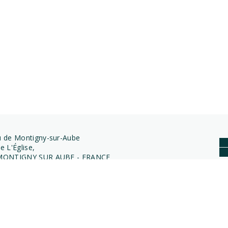
 de Montigny-sur-Aube
e L'Église,
MONTIGNY SUR AUBE - FRANCE
Rechtliche Hinweise
|
Allgemeine Verkaufsbedingungen
026 Château de Montigny-sur-Aube
|
Ermöglicht durch