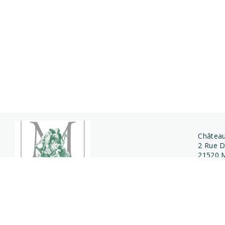
Château
2 Rue D
21520 
© 2