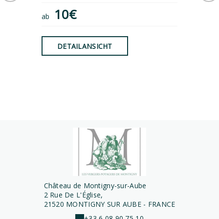
10€
ab
8€
ab
DETAILANSICHT
DET
Château de Montigny-sur-Aube
2 Rue De L'Église,
21520 MONTIGNY SUR AUBE - FRANCE
+33 6 08 90 75 10