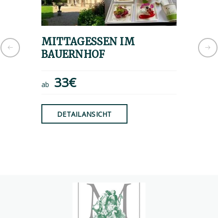
MITTAGESSEN IM
Gourm
BAUERNHOF
Schlo
33€
8€
ab
ab
DETAILANSICHT
DET